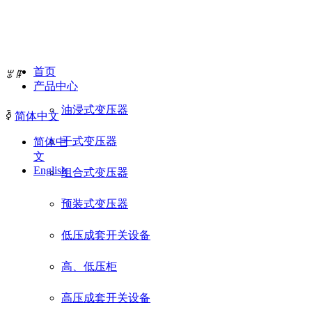
首页
ꂃ
ꁹ
产品中心
油浸式变压器
ꀅ
简体中文
干式变压器
简体中
文
English
组合式变压器
预装式变压器
低压成套开关设备
高、低压柜
高压成套开关设备