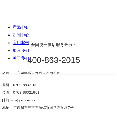
产品中心
新闻中心
应用案例
全国统一售后服务热线：
加入我们
400-863-2015
关于我们
公司：广东康德威电气股份有限公司
座机：0769-88321002
传真：0769-88321801
邮箱:kdw@kdweg.com
地址：广东省东莞市东坑镇兴国路东坑段7号