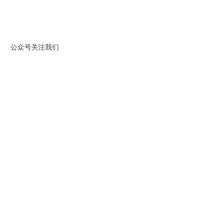
公众号关注我们