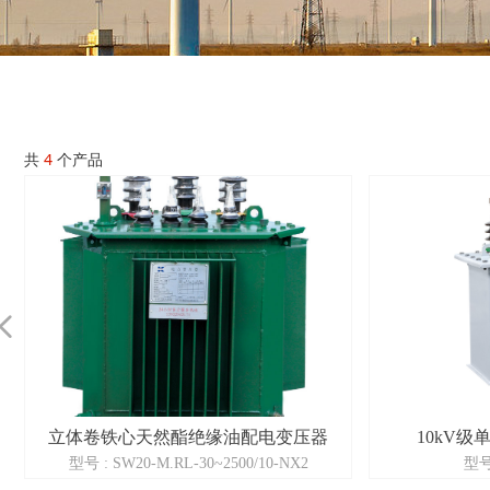
共
4
个产品
넳
立体卷铁心天然酯绝缘油配电变压器
10kV
型号 : SW20-M.RL-30~2500/10-NX2
型号: